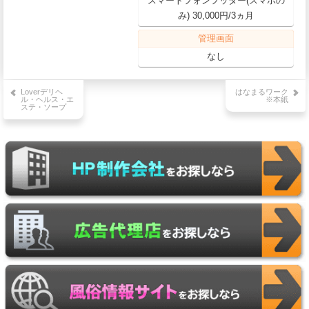
スマートフォンフッター(スマホの
み) 30,000円/3ヵ月
管理画面
なし
投
Loverデリヘ
はなまるワーク
稿
ル・ヘルス・エ
※本紙
ステ・ソープ
ナ
ビ
ゲ
ー
シ
ョ
ン