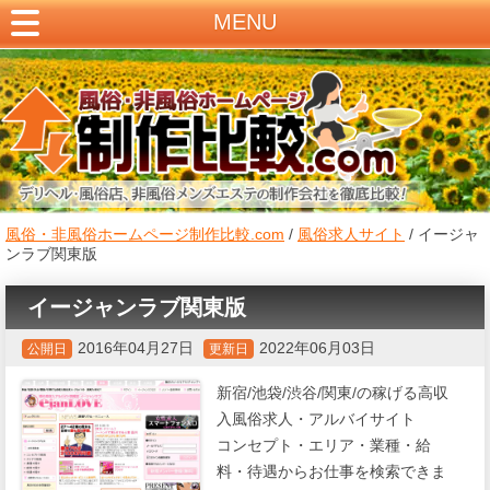
MENU
風俗・非風俗ホームページ制作比較.com
/
風俗求人サイト
/
イージャ
ンラブ関東版
イージャンラブ関東版
2016年04月27日
2022年06月03日
公開日
更新日
新宿/池袋/渋谷/関東/の稼げる高収
入風俗求人・アルバイサイト
コンセプト・エリア・業種・給
料・待遇からお仕事を検索できま