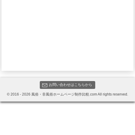
投
稿
ナ
お問い合わせはこちらから
ビ
ゲ
© 2016 - 2026 風俗・非風俗ホームページ制作比較.com All rights reserved.
ー
シ
ョ
ン